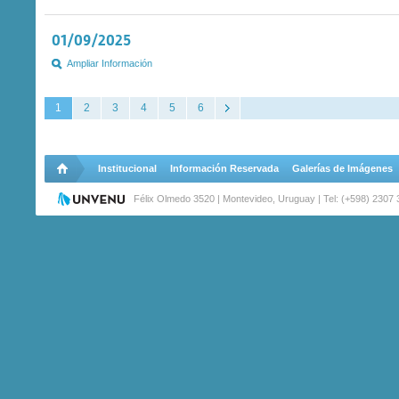
01/09/2025
Ampliar Información
1
2
3
4
5
6
Institucional
Información Reservada
Galerías de Imágenes
Félix Olmedo 3520 | Montevideo, Uruguay | Tel: (+598) 2307