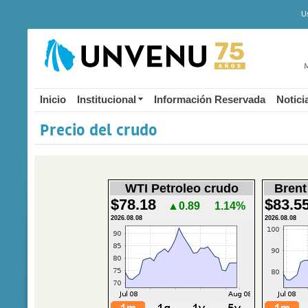
U
M
Inicio
Institucional
Información Reservada
Notici
Precio del crudo
WTI Petroleo crudo
Brent
$78.18
$83.5
▲0.89
1.14%
2026.08.08
2026.08.08