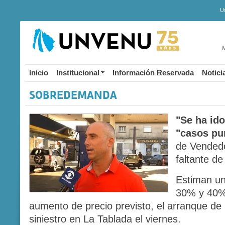
U
M
Inicio
Institucional
Información Reservada
Notici
SOBREDEMANDA
"Se ha id
"casos pu
de Vendedo
faltante d
Estiman u
30% y 40%,
aumento de precio previsto, el arranque de
siniestro en La Tablada el viernes.