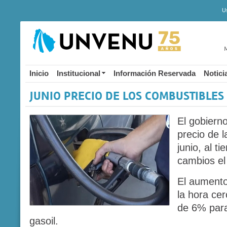
U
M
Inicio
Institucional
Información Reservada
Notici
JUNIO PRECIO DE LOS COMBUSTIBLES
El gobiern
precio de l
junio, al t
cambios el
El aumento
la hora cer
de 6% para
gasoil.