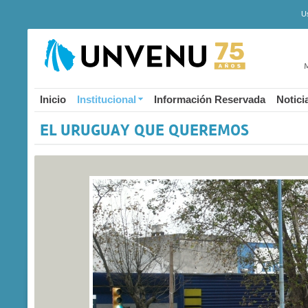
U
M
Inicio
Institucional
Información Reservada
Notici
EL URUGUAY QUE QUEREMOS